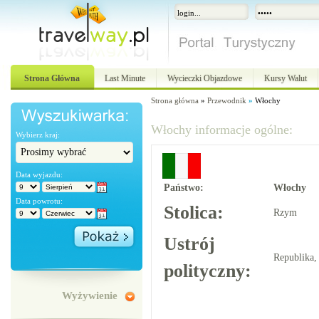
Strona Główna
Last Minute
Wycieczki Objazdowe
Kursy Walut
Strona główna
»
Przewodnik
»
Włochy
Włochy informacje ogólne:
Wybierz kraj:
Data wyjazdu:
Państwo:
Włochy
Data powrotu:
Stolica:
Rzym
Ustrój
Republika
polityczny:
Wyżywienie