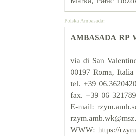
Marka, Pałac Dożó
Polska Ambasada:
AMBASADA RP 
via di San Valentin
00197 Roma, Italia
tel. +39 06.3620420
fax. +39 06 32178
E-mail: rzym.amb.s
rzym.amb.wk@msz.
WWW:
https://rzy