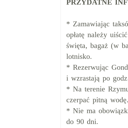
PRZYDATNE IN
* Zamawiając taksó
opłatę należy uiści
święta, bagaż (w ba
lotnisko.
* Rezerwując Gondo
i wzrastają po godz
* Na terenie Rzymu
czerpać pitną wodę
* Nie ma obowiązk
do 90 dni.