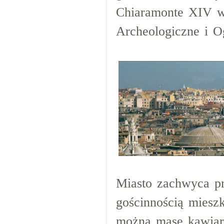
Chiaramonte XIV 
Archeologiczne i O
Miasto zachwyca p
gościnnością mies
można masę kawiare