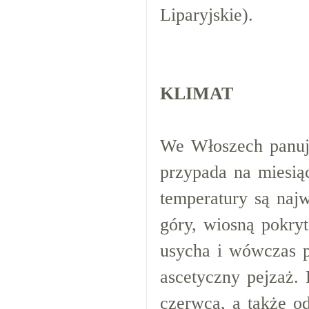
Liparyjskie).
KLIMAT
We Włoszech panuje
przypada na miesią
temperatury są naj
góry, wiosną pokryt
usycha i wówczas p
ascetyczny pejzaż.
czerwca, a także od