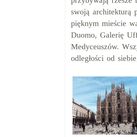
przybywają rzesze t
swoją architekturą
pięknym mieście wa
Duomo, Galerię Uffi
Medyceuszów. Wszys
odległości od siebi