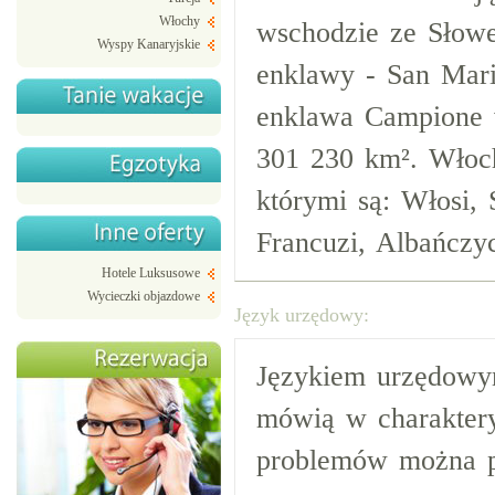
Włochy
wschodzie ze Słowe
Wyspy Kanaryjskie
enklawy - San Mar
enklawa Campione 
301 230 km². Włoch
którymi są: Włosi, 
Francuzi, Albańczy
Hotele Luksusowe
Wycieczki objazdowe
Język urzędowy:
Językiem urzędowym
mówią w charaktery
problemów można po