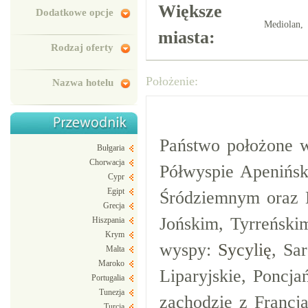
Większe
Dodatkowe opcje
Mediolan, 
miasta:
Rodzaj oferty
Położenie:
Nazwa hotelu
Państwo położone w
Bułgaria
Chorwacja
Półwyspie Apenińs
Cypr
Egipt
Śródziemnym oraz 
Grecja
Jońskim, Tyrreński
Hiszpania
Krym
wyspy:
Sycylię
, Sa
Malta
Maroko
Liparyjskie, Poncja
Portugalia
Tunezja
zachodzie z Francją
Turcja