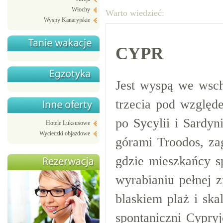
Włochy
Warto wiedzieć:
Wyspy Kanaryjskie
CYPR
Jest wyspą we wsch
trzecia pod wzglę
po
Sycylii
i Sardyni
Hotele Luksusowe
Wycieczki objazdowe
górami Troodos, za
gdzie mieszkańcy s
wyrabianiu pełnej 
blaskiem plaż i ska
spontaniczni Cypry