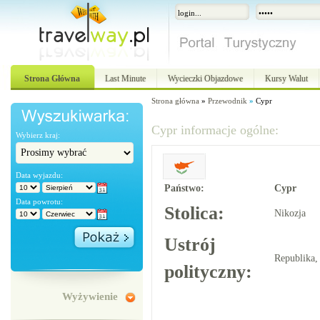
Strona Główna
Last Minute
Wycieczki Objazdowe
Kursy Walut
Strona główna
»
Przewodnik
»
Cypr
Cypr informacje ogólne:
Wybierz kraj:
Data wyjazdu:
Państwo:
Cypr
Data powrotu:
Stolica:
Nikozja
Ustrój
Republika
polityczny:
Wyżywienie