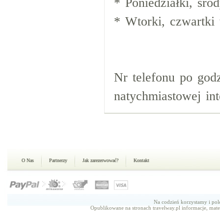
* Poniedziałki, śro
* Wtorki, czwartki
Nr telefonu po god
natychmiastowej int
O Nas
Partnerzy
Jak zarezerwować?
Kontakt
Na codzień korzystamy i p
Opublikowane na stronach travelway.pl informacje, mate