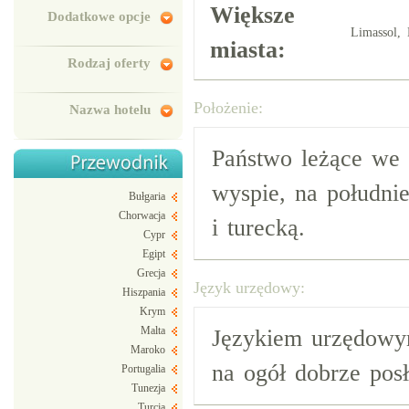
Większe
Dodatkowe opcje
Limassol, 
miasta:
Rodzaj oferty
Położenie:
Nazwa hotelu
Państwo leżące we
wyspie, na południ
Bułgaria
Chorwacja
i turecką.
Cypr
Egipt
Grecja
Język urzędowy:
Hiszpania
Krym
Malta
Językiem urzędowym
Maroko
na ogół dobrze posł
Portugalia
Tunezja
Turcja