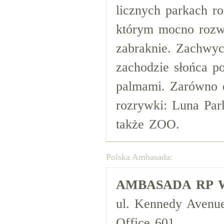
licznych parkach r
którym mocno rozwi
zabraknie. Zachwyc
zachodzie słońca p
palmami. Zarówno d
rozrywki: Luna Par
także ZOO.
Polska Ambasada:
AMBASADA RP W
ul. Kennedy Avenue
Office 601