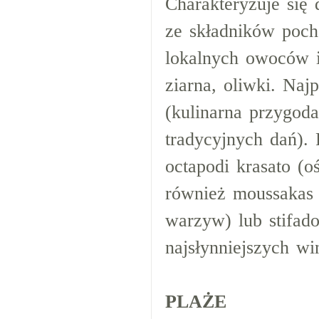
Charakteryzuje się
ze składników poch
lokalnych owoców i 
ziarna, oliwki. Naj
(kulinarna przygod
tradycyjnych dań).
octapodi krasato (
również moussakas (
warzyw) lub stifad
najsłynniejszych w
PLAŻE