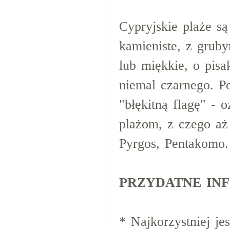
Cypryjskie plaże s
kamieniste, z grub
lub miękkie, o pisa
niemal czarnego. P
"błękitną flagę" - 
plażom, z czego aż
Pyrgos, Pentakomo.
PRZYDATNE IN
* Najkorzystniej je