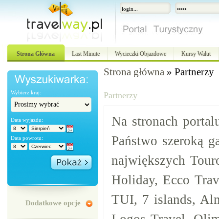
Strona Główna
Last Minute
Wycieczki Objazdowe
Kursy Walut
Strona główna
»
Partnerzy
Wybierz kraj:
Partnerzy
Na stronach portal
Data wyjazdu:
Państwo szeroką g
Data powrotu:
największych Touro
Holiday, Ecco Tra
TUI, 7 islands, Al
Dodatkowe opcje