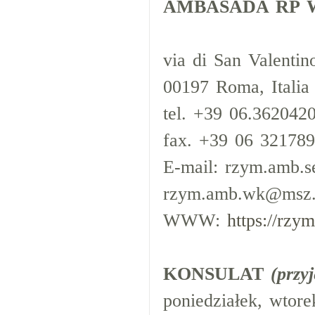
AMBASADA RP 
via di San Valentin
00197 Roma, Italia
tel. +39 06.3620420
fax. +39 06 32178
E-mail: rzym.amb.s
rzym.amb.wk@msz.
WWW:
https://rzy
KONSULAT
(przy
poniedziałek, wtore