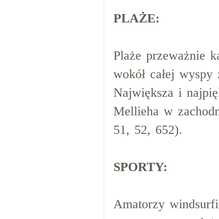
PLAŻE:
Plaże przeważnie k
wokół całej wyspy z
Największa i najpi
Mellieha w zachodni
51, 52, 652).
SPORTY:
Amatorzy windsurfi