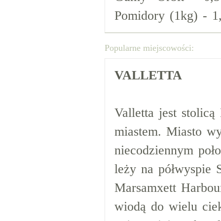
Pomidory (1kg) - 1
Popularne miejscowości:
VALLETTA
Valletta jest stoli
miastem. Miasto wyr
niecodziennym poło
leży na półwyspie 
Marsamxett Harbour
wiodą do wielu cie