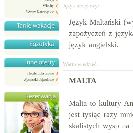
Język urzędowy:
Włochy
Wyspy Kanaryjskie
Język Maltański (w
zapożyczeń z języka
język angielski.
Warto wiedzieć:
Hotele Luksusowe
MALTA
Wycieczki objazdowe
Malta to kultury An
jest tysiąc razy mn
skalistych wysp na