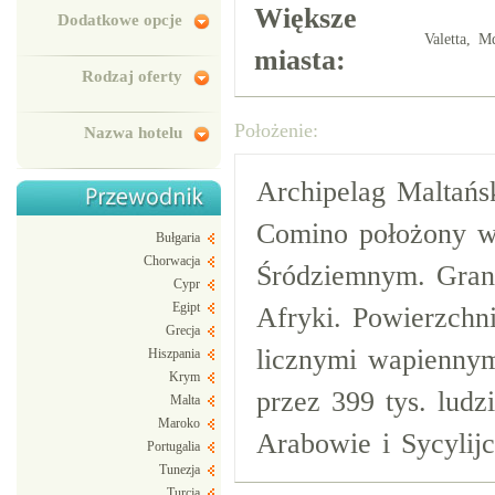
Większe
Dodatkowe opcje
Valetta, M
miasta:
Rodzaj oferty
Położenie:
Nazwa hotelu
Archipelag Maltańs
Comino położony w
Bułgaria
Chorwacja
Śródziemnym. Gran
Cypr
Egipt
Afryki. Powierzchn
Grecja
licznymi wapiennym
Hiszpania
Krym
przez 399 tys. ludz
Malta
Maroko
Arabowie i Sycylijc
Portugalia
Tunezja
Turcja