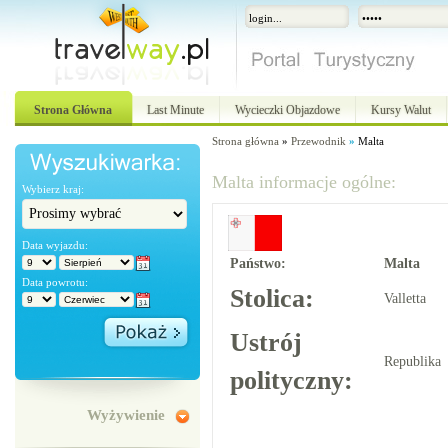
Strona Główna
Last Minute
Wycieczki Objazdowe
Kursy Walut
Strona główna
»
Przewodnik
»
Malta
Malta informacje ogólne:
Wybierz kraj:
Data wyjazdu:
Państwo:
Malta
Data powrotu:
Stolica:
Valletta
Ustrój
Republika
polityczny:
Wyżywienie