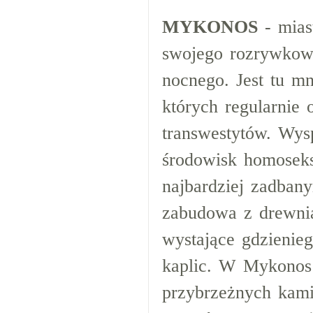
MYKONOS
- mias
swojego rozrywkowe
nocnego. Jest tu m
których regularnie
transwestytów. Wysp
środowisk homoseks
najbardziej zadban
zabudowa z drewni
wystające gdzienie
kaplic. W Mykonos 
przybrzeżnych kami