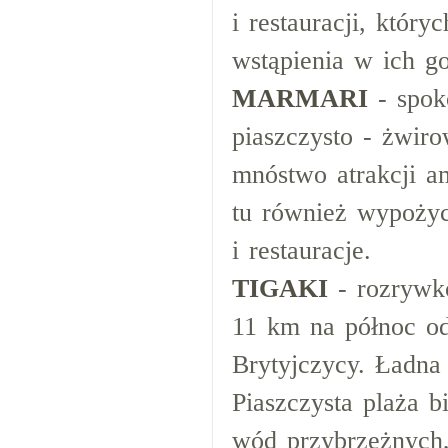
i restauracji, któr
wstąpienia w ich go
MARMARI
- spok
piaszczysto - żwir
mnóstwo atrakcji a
tu również wypożyc
i restauracje.
TIGAKI
- rozrywk
11 km na północ od
Brytyjczycy. Ładna
Piaszczysta plaża b
wód przybrzeżnych,