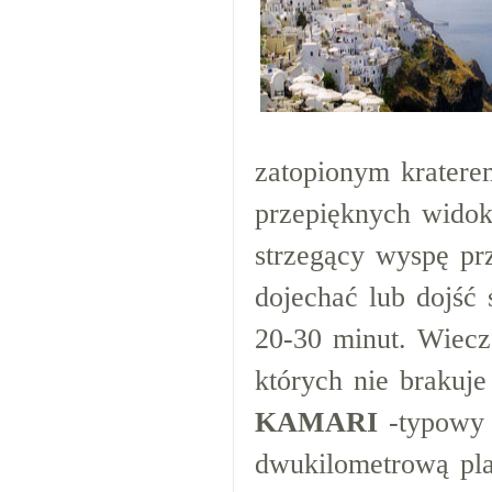
zatopionym krater
przepięknych widok
strzegący wyspę pr
dojechać lub dojść
20-30 minut. Wieczo
których nie brakuje
KAMARI
-typowy k
dwukilometrową pla