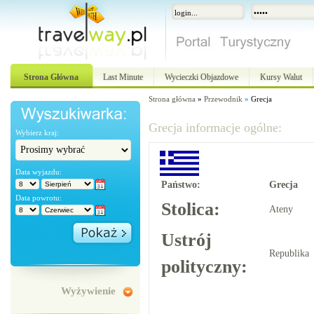
Strona Główna
Last Minute
Wycieczki Objazdowe
Kursy Walut
Strona główna
»
Przewodnik
»
Grecja
Grecja informacje ogólne:
Wybierz kraj:
Data wyjazdu:
Państwo:
Grecja
Data powrotu:
Stolica:
Ateny
Ustrój
Republika
polityczny:
Wyżywienie