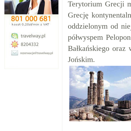
Terytorium Grecji 
Grecję kontynental
oddzielonym od ni
półwyspem Pelopone
Bałkańskiego oraz 
Jońskim.