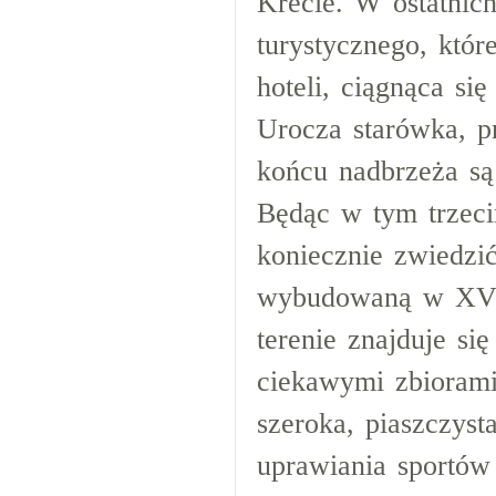
Krecie. W ostatnic
turystycznego, któ
hoteli, ciągnąca s
Urocza starówka, p
końcu nadbrzeża są
Będąc w tym trzeci
koniecznie zwiedzi
wybudowaną w XVI 
terenie znajduje s
ciekawymi zbiorami
szeroka, piaszczyst
uprawiania sportów