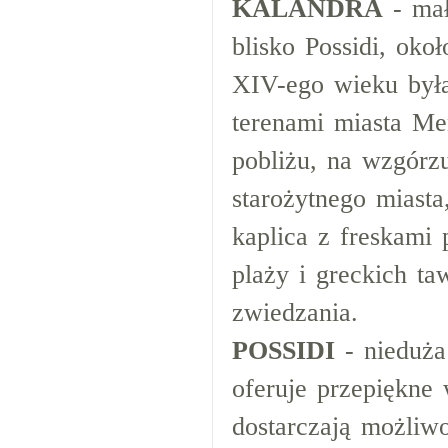
KALANDRA
- mał
blisko Possidi, ok
XIV-ego wieku była
terenami miasta Me
pobliżu, na wzgórz
starożytnego miasta
kaplica z freskami
plaży i greckich ta
zwiedzania.
POSSIDI
- nieduża
oferuje przepiękne
dostarczają możliwo