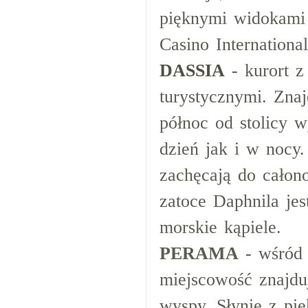
pięknymi widokami i
Casino International
DASSIA
- kurort z
turystycznymi. Znaj
północ od stolicy 
dzień jak i w nocy.
zachęcają do całon
zatoce Daphnila jes
morskie kąpiele.
PERAMA
- wśród 
miejscowość znajdu
wyspy. Słynie z pi