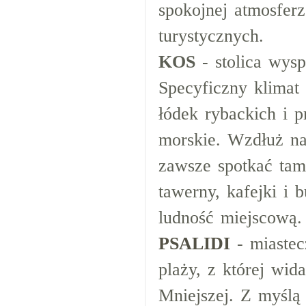
spokojnej atmosfer
turystycznych.
KOS
- stolica wys
Specyficzny klimat
łódek rybackich i
morskie. Wzdłuż na
zawsze spotkać ta
tawerny, kafejki i 
ludność miejscową.
PSALIDI
- miastec
plaży, z której wi
Mniejszej. Z myślą 