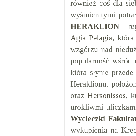
również coś dla sie
wyśmienitymi potr
HERAKLION
- re
Agia Pelagia
, któr
wzgórzu nad nieduż
popularność wśród 
która słynie przede
Heraklionu, położo
oraz
Hersonissos
, 
urokliwmi uliczkami
Wycieczki Fakulta
wykupienia na Krec