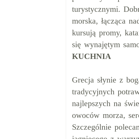
turystycznymi. Dob
morska, łącząca na
kursują promy, kat
się wynajętym sam
KUCHNIA
Grecja słynie z b
tradycyjnych potra
najlepszych na świ
owoców morza, seró
Szczególnie poleca
jagnięcego z warzyw