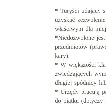
* Turyści udający 
uzyskać zezwoleni
właściwym dla miej
*Niedozwolone jest
przedmiotów (prawo
kary).
* W większości kla
zwiedzających wyma
długiej spódnicy lu
* Urzędy pracują p
do piątku (dotyczy 