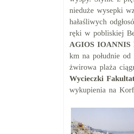
nieduże wysepki wz
hałaśliwych odgłos
ręki w pobliskiej Be
AGIOS IOANNIS
km na południe od m
żwirowa plaża ciągn
Wycieczki Fakulta
wykupienia na Korf