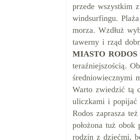
przede wszystkim 
windsurfingu. Plaż
morza. Wzdłuż wybr
tawerny i rząd dobre
MIASTO RODOS
teraźniejszością. O
średniowiecznymi m
Warto zwiedzić tą 
uliczkami i popija
Rodos zaprasza też 
położona tuż obok p
rodzin z dziećmi, 