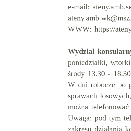
e-mail: ateny.amb.s
ateny.amb.wk@msz.
WWW:
https://aten
Wydział konsularn
poniedziałki, wtorki
środy 13.30 - 18.30
W dni robocze po g
sprawach losowych,
można telefonować
Uwaga: pod tym tel
zakresu działania k