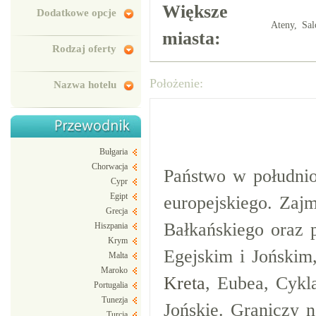
Większe
Dodatkowe opcje
Ateny, Sal
miasta:
Rodzaj oferty
Położenie:
Nazwa hotelu
Bułgaria
Chorwacja
Państwo w południo
Cypr
Egipt
europejskiego. Zaj
Grecja
Bałkańskiego oraz
Hiszpania
Krym
Egejskim i Jońskim,
Malta
Maroko
Kreta
, Eubea, Cykl
Portugalia
Tunezja
Jońskie. Graniczy 
Turcja