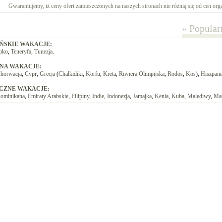
Gwarantujemy, iż ceny ofert zamieszczonych na naszych stronach nie różnią się od cen or
»
Popularn
ŃSKIE WAKACJE:
oko
,
Teneryfa
,
Tunezja
.
 NA WAKACJE:
horwacja
,
Cypr
,
Grecja
(
Chalkidiki
,
Korfu
,
Kreta
,
Riwiera Olimpijska
,
Rodos
,
Kos
),
Hiszpani
CZNE WAKACJE:
ominikana
,
Emiraty Arabskie
,
Filipiny
,
Indie
,
Indonezja
,
Jamajka
,
Kenia
,
Kuba
,
Malediwy
,
Mau