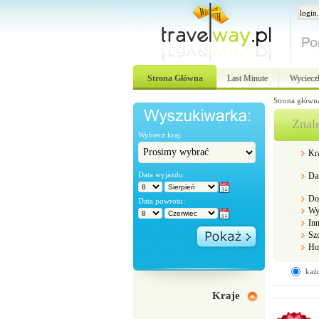
Strona Główna
Last Minute
Wyciecz
Strona główn
Znal
Wybierz kraj:
Kr
Data wyjazdu:
Dat
Do
Data powrotu:
Wy
Inn
Sz
Hot
każd
Kraje