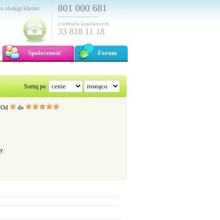
801 000 681
o obsługi klienta:
---------------------------
z telefonów komórkowych:
33 818 11 18
Społeczność
Forum
Sortuj po:
Od
do
y: