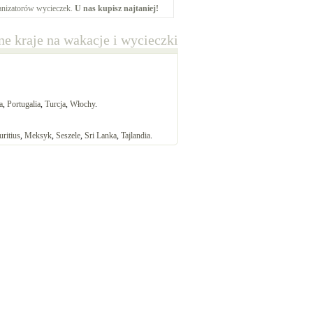
ganizatorów wycieczek.
U nas kupisz najtaniej!
e kraje na wakacje i wycieczki
a
,
Portugalia
,
Turcja
,
Włochy
.
ritius
,
Meksyk
,
Seszele
,
Sri Lanka
,
Tajlandia
.