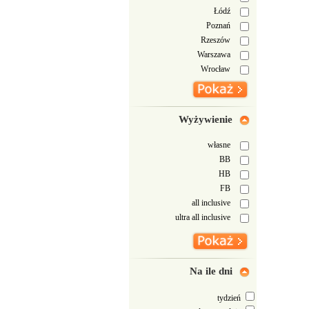
Łódź
Poznań
Rzeszów
Warszawa
Wrocław
Wyżywienie
własne
BB
HB
FB
all inclusive
ultra all inclusive
Na ile dni
tydzień