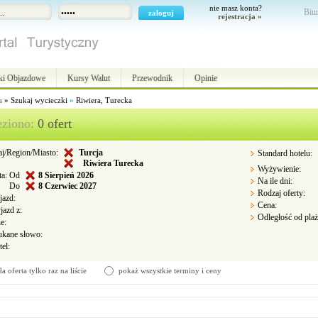
nie masz konta?
Biur
rejestracja »
ki Objazdowe
Kursy Walut
Przewodnik
Opinie
a
»
Szukaj wycieczki
»
Riwiera, Turecka
eziono:
0 ofert
aj/Region/Miasto:
Turcja
Standard hotelu:
Riwiera Turecka
Wyżywienie:
a:
Od
8
Sierpień 2026
Na ile dni:
Do
8
Czerwiec 2027
Rodzaj oferty:
jazd:
Cena:
jazd z:
Odległość od plaż
e:
ukane słowo:
el:
a oferta tylko raz na liście
pokaż wszystkie terminy i ceny