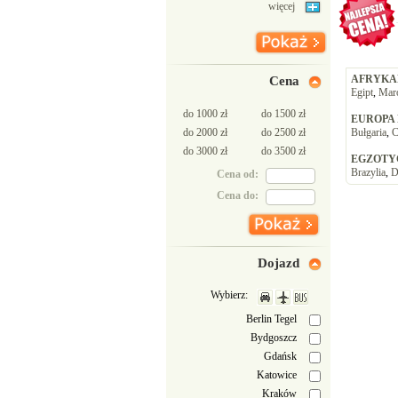
więcej
AFRYKA
Cena
Egipt
,
Mar
do 1000 zł
do 1500 zł
EUROPA
do 2000 zł
do 2500 zł
Bułgaria
,
C
do 3000 zł
do 3500 zł
EGZOTY
Brazylia
,
D
Cena od:
Cena do:
Dojazd
Wybierz:
Berlin Tegel
Bydgoszcz
Gdańsk
Katowice
Kraków