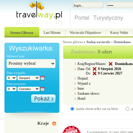
Strona Główna
Last Minute
Wycieczki Objazdowe
Kursy Walut
Strona główna
»
Szukaj wycieczki
»
Dominikana
Znaleziono:
0 ofert
Wybierz kraj:
Kraj/Region/Miasto:
Dominikan
Data:
Od
9
Sierpień 2026
Data wyjazdu:
Do
9
Czerwiec 2027
Dojazd:
Wyjazd z:
Data powrotu:
Inne:
Szukane słowo:
Hotel:
każda oferta tylko raz na liście
p
Kraje
Gwarantujemy, iż ceny ofert zam