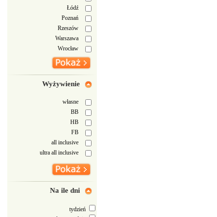
Łódź
Poznań
Rzeszów
Warszawa
Wrocław
Wyżywienie
własne
BB
HB
FB
all inclusive
ultra all inclusive
Na ile dni
tydzień