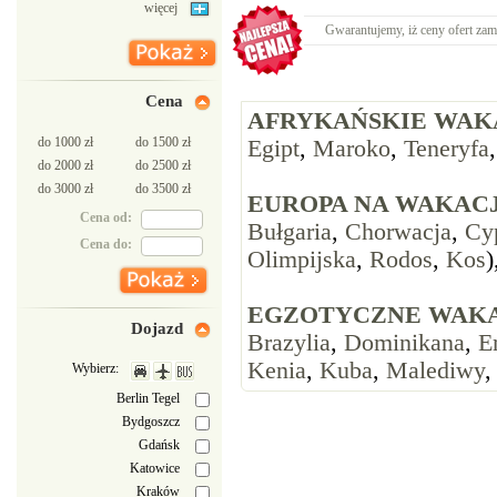
więcej
Gwarantujemy, iż ceny ofert zam
Cena
AFRYKAŃSKIE WAK
do 1000 zł
do 1500 zł
Egipt
,
Maroko
,
Teneryfa
do 2000 zł
do 2500 zł
do 3000 zł
do 3500 zł
EUROPA NA WAKACJ
Cena od:
Bułgaria
,
Chorwacja
,
Cy
Cena do:
Olimpijska
,
Rodos
,
Kos
)
EGZOTYCZNE WAKA
Dojazd
Brazylia
,
Dominikana
,
E
Kenia
,
Kuba
,
Malediwy
Wybierz:
Berlin Tegel
Bydgoszcz
Gdańsk
Katowice
Kraków