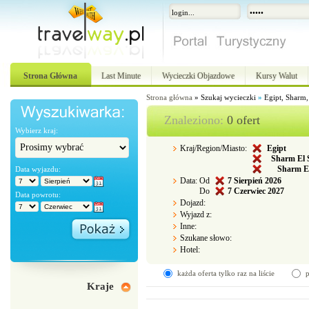
Strona Główna
Last Minute
Wycieczki Objazdowe
Kursy Walut
Strona główna
»
Szukaj wycieczki
»
Egipt, Sharm,
Znaleziono:
0 ofert
Wybierz kraj:
Kraj/Region/Miasto:
Egipt
Sharm El 
Sharm El 
Data wyjazdu:
Data:
Od
7
Sierpień 2026
Do
7
Czerwiec 2027
Data powrotu:
Dojazd:
Wyjazd z:
Inne:
Szukane słowo:
Hotel:
każda oferta tylko raz na liście
p
Kraje