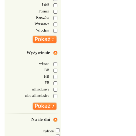
Łódź
Poznań
Rzeszów
Warszawa
Wrocław
Wyżywienie
własne
BB
HB
FB
all inclusive
ultra all inclusive
Na ile dni
tydzień