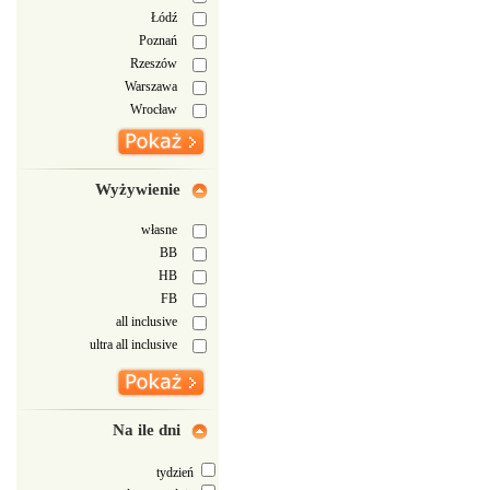
Łódź
Poznań
Rzeszów
Warszawa
Wrocław
Wyżywienie
własne
BB
HB
FB
all inclusive
ultra all inclusive
Na ile dni
tydzień