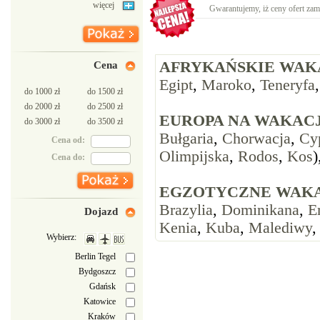
więcej
Gwarantujemy, iż ceny ofert zam
AFRYKAŃSKIE WAK
Cena
Egipt
,
Maroko
,
Teneryfa
do 1000 zł
do 1500 zł
do 2000 zł
do 2500 zł
EUROPA NA WAKACJ
do 3000 zł
do 3500 zł
Bułgaria
,
Chorwacja
,
Cy
Cena od:
Olimpijska
,
Rodos
,
Kos
)
Cena do:
EGZOTYCZNE WAKA
Brazylia
,
Dominikana
,
E
Dojazd
Kenia
,
Kuba
,
Malediwy
Wybierz:
Berlin Tegel
Bydgoszcz
Gdańsk
Katowice
Kraków