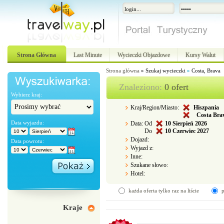
Strona Główna
Last Minute
Wycieczki Objazdowe
Kursy Walut
Strona główna
»
Szukaj wycieczki
»
Costa, Brava
Znaleziono:
0 ofert
Wybierz kraj:
Kraj/Region/Miasto:
Hiszpania
Costa Bra
Data wyjazdu:
Data:
Od
10
Sierpień 2026
Do
10
Czerwiec 2027
Dojazd:
Data powrotu:
Wyjazd z:
Inne:
Szukane słowo:
Hotel:
każda oferta tylko raz na liście
p
Kraje