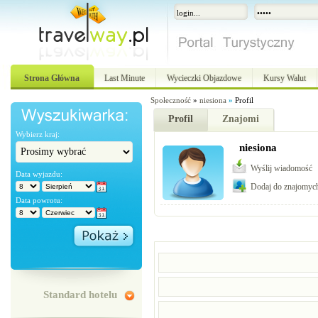
Strona Główna
Last Minute
Wycieczki Objazdowe
Kursy Walut
Społeczność
»
niesiona
»
Profil
Profil
Znajomi
Wybierz kraj:
niesiona
Wyślij wiadomość
Data wyjazdu:
Dodaj do znajomyc
Data powrotu:
Standard hotelu