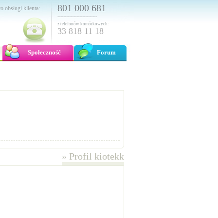
801 000 681
o obsługi klienta:
---------------------------
z telefonów komórkowych:
33 818 11 18
Społeczność
Forum
»
Profil kiotekk