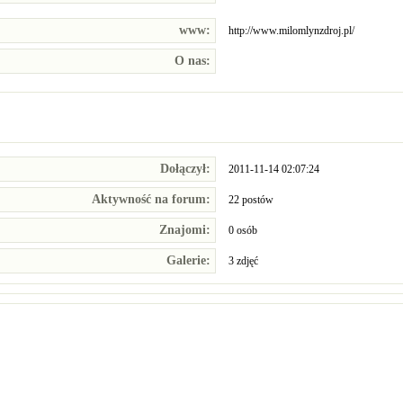
www:
http://www.milomlynzdroj.pl/
O nas:
Dołączył:
2011-11-14 02:07:24
Aktywność na forum:
22 postów
Znajomi:
0 osób
Galerie:
3 zdjęć