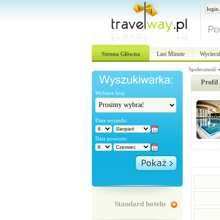
Strona Główna
Last Minute
Wyciecz
Społeczność
Profil
Wybierz kraj:
Data wyjazdu:
Data powrotu:
Standard hotelu