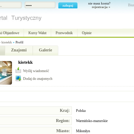
nie masz konta?
Biur
rejestracja »
ki Objazdowe
Kursy Walut
Przewodnik
Opinie
»
kiotekk
»
Profil
Znajomi
Galerie
kiotekk
Wyślij wiadomość
Dodaj do znajomych
Kraj:
Polska
Region:
Warmińsko-mazurskie
Miasto:
Miłomłyn