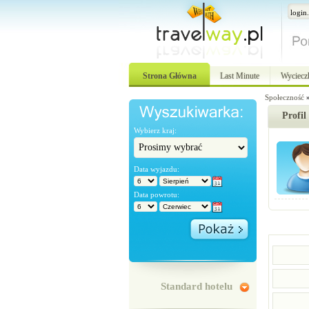
Strona Główna
Last Minute
Wyciecz
Społeczność
Profil
Wybierz kraj:
Data wyjazdu:
Data powrotu:
Standard hotelu