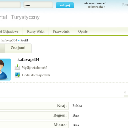
nie masz konta?
Biur
rejestracja »
ki Objazdowe
Kursy Walut
Przewodnik
Opinie
»
kafavap334
»
Profil
Znajomi
kafavap334
Wyślij wiadomość
Dodaj do znajomych
»
Kraj:
Polska
Region:
Brak
Miasto:
Brak