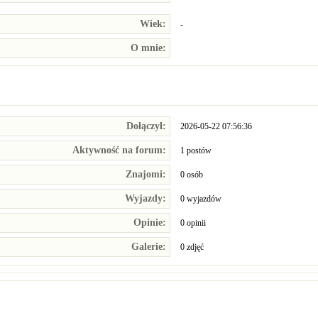
Wiek:
-
O mnie:
Dołączył:
2026-05-22 07:56:36
Aktywność na forum:
1 postów
Znajomi:
0 osób
Wyjazdy:
0 wyjazdów
Opinie:
0 opinii
Galerie:
0 zdjęć