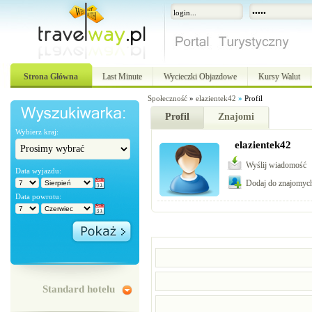
Strona Główna
Last Minute
Wycieczki Objazdowe
Kursy Walut
Społeczność
»
elazientek42
»
Profil
Profil
Znajomi
Wybierz kraj:
elazientek42
Wyślij wiadomość
Data wyjazdu:
Dodaj do znajomyc
Data powrotu:
Standard hotelu