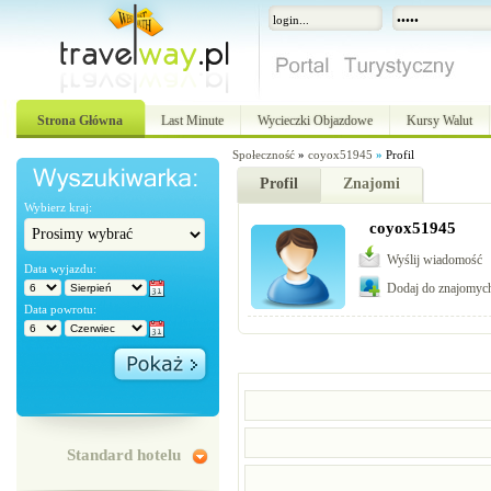
Strona Główna
Last Minute
Wycieczki Objazdowe
Kursy Walut
Społeczność
»
coyox51945
»
Profil
Profil
Znajomi
Wybierz kraj:
coyox51945
Wyślij wiadomość
Data wyjazdu:
Dodaj do znajomyc
Data powrotu:
Standard hotelu