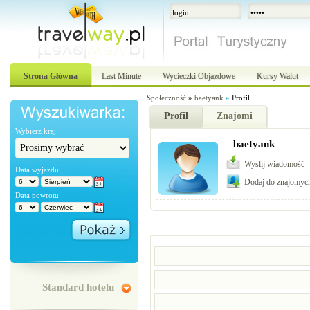
Strona Główna
Last Minute
Wycieczki Objazdowe
Kursy Walut
Społeczność
»
baetyank
»
Profil
Profil
Znajomi
Wybierz kraj:
baetyank
Wyślij wiadomość
Data wyjazdu:
Dodaj do znajomyc
Data powrotu:
Standard hotelu