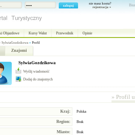
nie masz konta?
Biur
rejestracja »
ki Objazdowe
Kursy Walut
Przewodnik
Opinie
»
SylwiaGozdzikowa
»
Profil
Znajomi
SylwiaGozdzikowa
Wyślij wiadomość
Dodaj do znajomych
»
Profil 
Kraj:
Polska
Region:
Brak
Miasto:
Brak