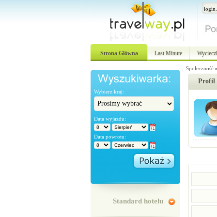
Strona Główna
Last Minute
Wyciecz
Społeczność
Profil
Wybierz kraj:
Data wyjazdu:
Data powrotu:
Standard hotelu