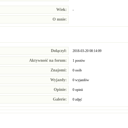
Wiek:
-
O mnie:
Dołączył:
2018-03-20 08:14:09
Aktywność na forum:
1 postów
Znajomi:
0 osób
Wyjazdy:
0 wyjazdów
Opinie:
0 opinii
Galerie:
0 zdjęć