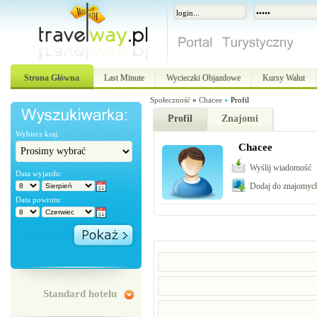
Strona Główna
Last Minute
Wycieczki Objazdowe
Kursy Walut
Społeczność
»
Chacee
»
Profil
Profil
Znajomi
Wybierz kraj:
Chacee
Wyślij wiadomość
Data wyjazdu:
Dodaj do znajomyc
Data powrotu:
Standard hotelu