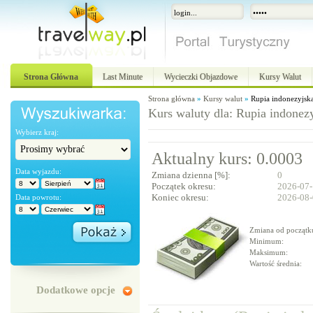
Strona Główna
Last Minute
Wycieczki Objazdowe
Kursy Walut
Strona główna
»
Kursy walut
»
Rupia indonezyjsk
Kurs waluty dla: Rupia indonez
Wybierz kraj:
Aktualny kurs: 0.0003
Data wyjazdu:
Zmiana dzienna [%]:
0
Początek okresu:
2026-07
Koniec okresu:
2026-08
Data powrotu:
Zmiana od początk
Minimum:
Maksimum:
Wartość średnia:
Dodatkowe opcje