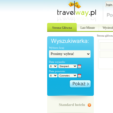
Strona Główna
Last Minute
Wyciecz
Strona główn
Wybierz kraj:
Data wyjazdu:
Data powrotu:
Standard hotelu