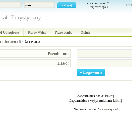
nie masz konta?
Biur
rejestracja »
ki Objazdowe
Kursy Walut
Przewodnik
Opinie
a
»
Społeczność
»
Logowanie
Pseudonim:
Hasło:
Zapomniałeś hasła?
kliknij
Zapomniałeś swój pseudonim?
kliknij
Nie masz konta?
Zarejestruj się!